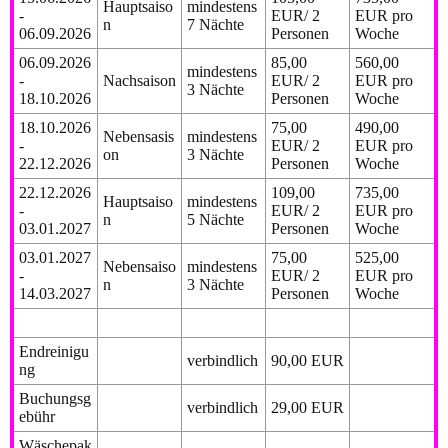
Hauptsaiso
mindestens
-
EUR/ 2
EUR pro
n
7 Nächte
06.09.2026
Personen
Woche
06.09.2026
85,00
560,00
mindestens
-
Nachsaison
EUR/ 2
EUR pro
3 Nächte
18.10.2026
Personen
Woche
18.10.2026
75,00
490,00
Nebensasis
mindestens
-
EUR/ 2
EUR pro
on
3 Nächte
22.12.2026
Personen
Woche
22.12.2026
109,00
735,00
Hauptsaiso
mindestens
-
EUR/ 2
EUR pro
n
5 Nächte
03.01.2027
Personen
Woche
03.01.2027
75,00
525,00
Nebensaiso
mindestens
-
EUR/ 2
EUR pro
n
3 Nächte
14.03.2027
Personen
Woche
Endreinigu
verbindlich
90,00 EUR
ng
Buchungsg
verbindlich
29,00 EUR
ebühr
Wäschepak