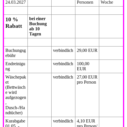
24.03.2027
Personen
Woche
10 %
bei einer
Buchung
Rabatt
ab 10
Tagen
Buchungsg
verbindlich
29,00 EUR
ebühr
Endreinigu
verbindlich
100,00
ng
EUR
Wäschepak
verbindlich
27,00 EUR
et
pro Person
(Bettwäsch
e wird
aufgezogen
,
Dusch-/Ha
ndtücher)
Kurabgabe
verbindlich
4,10 EUR
01.05. -
pro Person/